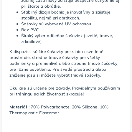
zadnej časti hlavy zaisťuje bezpečné uchytenie aj
pri štarte a obrátke.
Stabilný dizajn bočníc je inovatívny a zaisťuje
stabilitu, najmä pri obrátkach.
Šošovky sú vybavené UV ochranou
Bez PVC
Široký výber odtieňov šošoviek (svetlé, tmavé,
zrkadlové)
K dispozícii sú číre šošovky pre slabo osvetlené
prostredie, stredne tmavé šošovky pre všetky
podmienky a premenlivé alebo stredne tmavé šošovky
pre rôzne osvetlenia. Pre svetlé prostredia alebo
zníženie jasu si môžete vybrať tmavé šošovky.
Okuliare sú určené pre závody. Pravidelným používaním
pri tréningu sa ich životnosť skracuje!
Materiál
: 70% Polycarbonate, 20% Silicone, 10%
Thermoplastic Elastomer