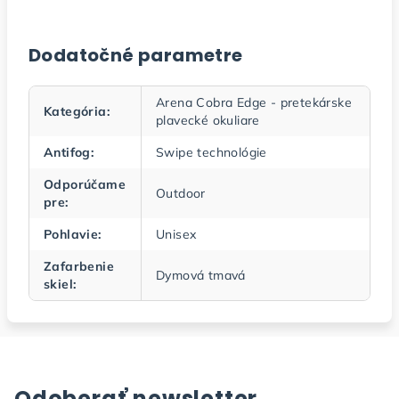
Dodatočné parametre
Arena Cobra Edge - pretekárske
Kategória
:
plavecké okuliare
Antifog
:
Swipe technológie
Odporúčame
Outdoor
pre
:
Pohlavie
:
Unisex
Zafarbenie
Dymová tmavá
skiel
:
Odoberať newsletter