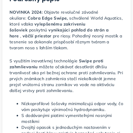
NOVINKA 2024:
Objavte revolučné závodné
okuliare:
Cobra Edge Swipe,
schválené World Aquatics,
ktoré vďaka
vylepšenému zakriveniu
šošoviek
poskytnú
vynikajúci pohľad do strán a
hore
,
väčší priestor
pre riasy. Pohodlný nosný mostík a
tesnenie sa dokonale prispôsobí rôznym tváram a
tvarom nosa s ľahším tlakom.
S využitím inovatívnej technológie
Swipe proti
zahmlievaniu
môžete očakávať desaťkrát dlhšiu
trvanlivosť ako pri bežnej ochrane proti zahmlievaniu. Pri
prvých známkach zahmlenia stačí niekoľkokrát jemne
prejsť vnútornú stranu zorníkov vo vode na aktiváciu
ďalšej vrstvy proti zahmlievaniu.
Nízkoprofilové šošovky minimalizujú odpor vody, čo
vám poskytuje výnimočnú hydrodynamiku.
S dodávanými piatimi vymeniteľnými nosnými
mostíkmi
Dvojitý opasok s jednoduchým nastavením v