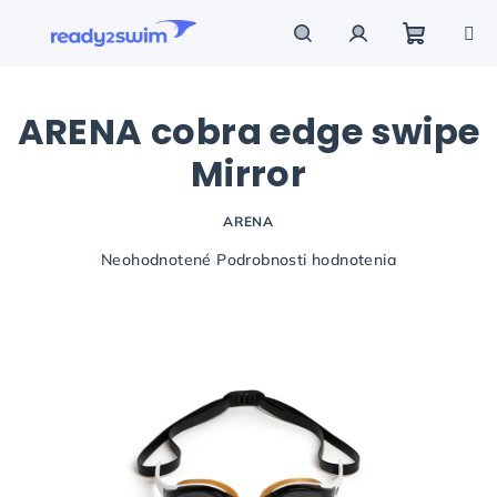
Prejsť
na
obsah
Nákupn
Hľadať
Prihlásenie
ARENA cobra edge swipe
košík
Mirror
ARENA
Priemerné
Neohodnotené
Podrobnosti hodnotenia
hodnotenie
produktu
je
0,0
z
5
hviezdičiek.