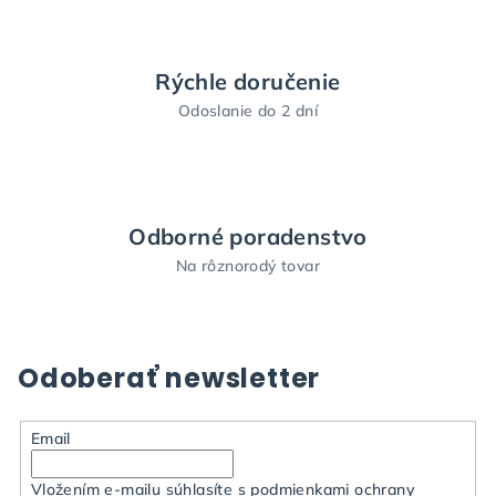
i
s
u
Rýchle doručenie
Odoslanie do 2 dní
Odborné poradenstvo
Na rôznorodý tovar
Odoberať newsletter
Email
Vložením e-mailu súhlasíte s
podmienkami ochrany