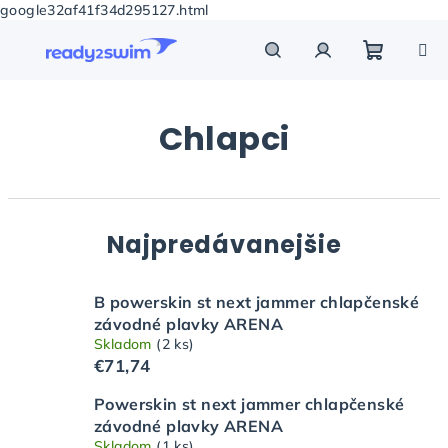
google32af41f34d295127.html
Prejsť
na
obsah
Nákupn
Hľadať
Prihlásenie
Chlapci
košík
Najpredávanejšie
B powerskin st next jammer chlapčenské
závodné plavky ARENA
Skladom
(2 ks)
€71,74
Powerskin st next jammer chlapčenské
závodné plavky ARENA
Skladom
(1 ks)