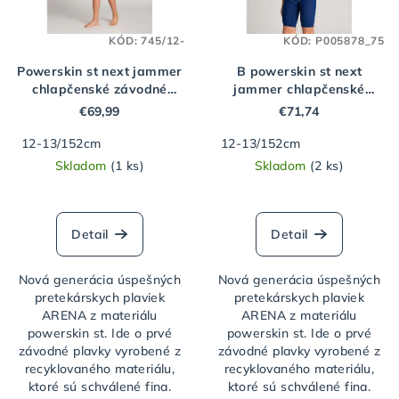
s
k
p
t
KÓD:
745/12-
KÓD:
P005878_75
r
o
o
Powerskin st next jammer
B powerskin st next
v
chlapčenské závodné
jammer chlapčenské
d
plavky ARENA
závodné plavky ARENA
€69,99
€71,74
u
12-13/152cm
12-13/152cm
k
Skladom
(1 ks)
Skladom
(2 ks)
t
o
v
Detail
Detail
Nová generácia úspešných
Nová generácia úspešných
pretekárskych plaviek
pretekárskych plaviek
ARENA z materiálu
ARENA z materiálu
powerskin st. Ide o prvé
powerskin st. Ide o prvé
závodné plavky vyrobené z
závodné plavky vyrobené z
recyklovaného materiálu,
recyklovaného materiálu,
ktoré sú schválené fina.
ktoré sú schválené fina.