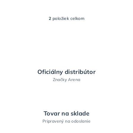
2
položiek celkom
O
v
l
á
d
a
c
i
Oficiálny distribútor
e
Značky Arena
p
r
v
k
y
Tovar na sklade
v
Pripravený na odoslanie
ý
p