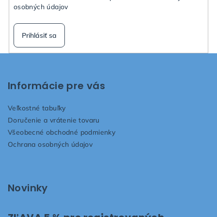
osobných údajov
Prihlásiť sa
Z
á
p
Informácie pre vás
ä
Veľkostné tabuľky
t
Doručenie a vrátenie tovaru
i
Všeobecné obchodné podmienky
e
Ochrana osobných údajov
Novinky