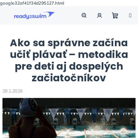
google32af41f34d295127.html
Prejsť
na
obsah
Nákupn
Hľadať
Prihlásenie
Ako sa správne začína
košík
učiť plávať – metodika
pre deti aj dospelých
začiatočníkov
28.1.2026