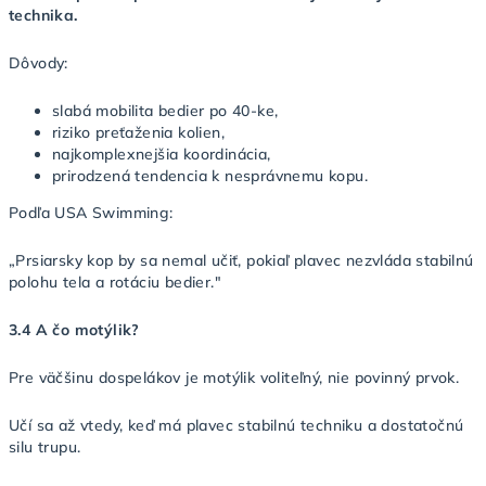
technika.
Dôvody:
slabá mobilita bedier po 40-ke,
riziko preťaženia kolien,
najkomplexnejšia koordinácia,
prirodzená tendencia k nesprávnemu kopu.
Podľa USA Swimming:
„Prsiarsky kop by sa nemal učiť, pokiaľ plavec nezvláda stabilnú
polohu tela a rotáciu bedier."
3.4 A čo motýlik?
Pre väčšinu dospelákov je motýlik voliteľný, nie povinný prvok.
Učí sa až vtedy, keď má plavec stabilnú techniku a dostatočnú
silu trupu.