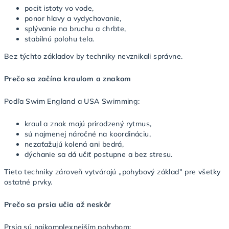
pocit istoty vo vode,
ponor hlavy a vydychovanie,
splývanie na bruchu a chrbte,
stabilnú polohu tela.
Bez týchto základov by techniky nevznikali správne.
Prečo sa začína kraulom a znakom
Podľa Swim England a USA Swimming:
kraul a znak majú prirodzený rytmus,
sú najmenej náročné na koordináciu,
nezaťažujú kolená ani bedrá,
dýchanie sa dá učiť postupne a bez stresu.
Tieto techniky zároveň vytvárajú „pohybový základ" pre všetky
ostatné prvky.
Prečo sa prsia učia až neskôr
Prsia sú najkomplexnejším pohybom: