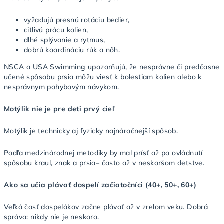
vyžadujú presnú rotáciu bedier,
citlivú prácu kolien,
dlhé splývanie a rytmus,
dobrú koordináciu rúk a nôh.
NSCA a USA Swimming upozorňujú, že nesprávne či predčasne
učené spôsobu prsia môžu viesť k bolestiam kolien alebo k
nesprávnym pohybovým návykom.
Motýlik nie je pre deti prvý cieľ
Motýlik je technicky aj fyzicky najnáročnejší spôsob.
Podľa medzinárodnej metodiky by mal prísť až po ovládnutí
spôsobu kraul, znak a prsia– často až v neskoršom detstve.
Ako sa učia plávať dospelí začiatočníci (40+, 50+, 60+)
Veľká časť dospelákov začne plávať až v zrelom veku. Dobrá
správa: nikdy nie je neskoro.