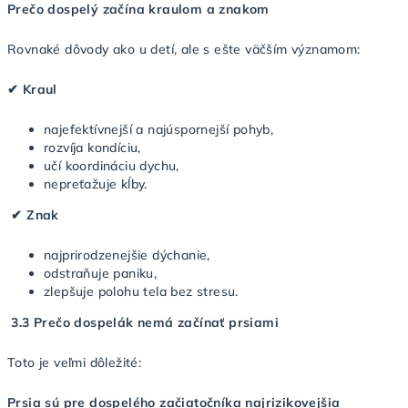
Prečo dospelý začína kraulom a znakom
Rovnaké dôvody ako u detí, ale s ešte väčším významom:
✔
Kraul
najefektívnejší a najúspornejší pohyb,
rozvíja kondíciu,
učí koordináciu dychu,
nepreťažuje kĺby.
✔
Znak
najprirodzenejšie dýchanie,
odstraňuje paniku,
zlepšuje polohu tela bez stresu.
3.3 Prečo dospelák nemá začínať prsiami
Toto je veľmi dôležité:
Prsia s
ú
pre dospel
é
ho za
č
iato
č
n
í
ka najrizikovej
š
ia