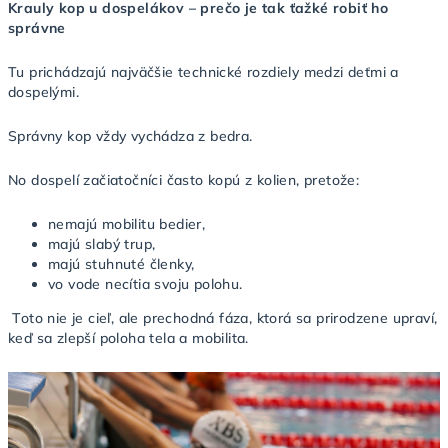
Krauly kop u dospelákov – prečo je tak ťažké robiť ho
správne
Tu prichádzajú najväčšie technické rozdiely medzi deťmi a
dospelými.
Správny kop vždy vychádza z bedra.
No dospelí začiatočníci často kopú z kolien, pretože:
nemajú mobilitu bedier,
majú slabý trup,
majú stuhnuté členky,
vo vode necítia svoju polohu.
Toto nie je cieľ, ale prechodná fáza, ktorá sa prirodzene upraví,
keď sa zlepší poloha tela a mobilita.