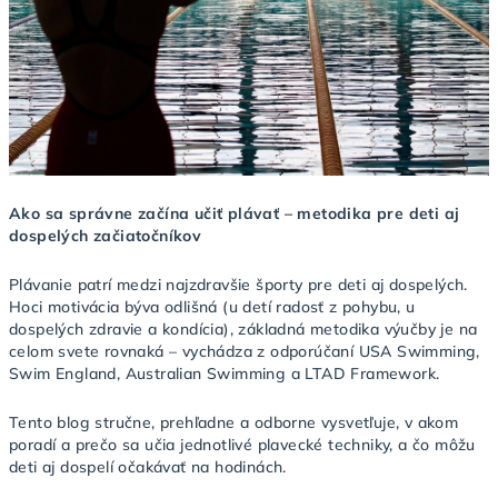
Ako sa správne začína učiť plávať – metodika pre deti aj
dospelých začiatočníkov
Plávanie patrí medzi najzdravšie športy pre deti aj dospelých.
Hoci motivácia býva odlišná (u detí radosť z pohybu, u
dospelých zdravie a kondícia), základná metodika výučby je na
celom svete rovnaká – vychádza z odporúčaní USA Swimming,
Swim England, Australian Swimming a LTAD Framework.
Tento blog stručne, prehľadne a odborne vysvetľuje, v akom
poradí a prečo sa učia jednotlivé plavecké techniky, a čo môžu
deti aj dospelí očakávať na hodinách.