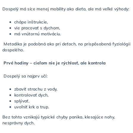
Dospelý má síce menej mobility ako dieťa, ale má veľké výhody:
chápe inštrukcie,
vie pracovať s dychom,
má vnútornú motiváciu.
Metodika je podobná ako pri deťoch, no prispôsobená fyziológii
dospelého.
Prvé hodiny – cieľom nie je rýchlosť, ale kontrola
Dospelý sa najprv učí:
zbaviť strachu z vody,
kontrolovať dych,
splývať,
uvoľniť krk a trup.
Bez tohto vznikajú typické chyby panika, klesajúce nohy,
nesprávny dych.