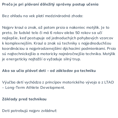
Prečo je pri plávaní dôležitý správny postup učenia
Bez ohľadu na vek platí medzinárodná zhoda:
Najprv kraul a znak, až potom prsia a nakoniec motýlik. Je to
preto, že ľudské telo či má 6 rokov alebo 50 rokov sa učí
najlepšie, keď postupuje od jednoduchých pohybových vzorcov
k komplexnejším. Kraul a znak sú techniky s najjednoduchšou
koordináciou a najprirodzenejšími dýchacími podmienkami. Prsia
sú najtechnickejšia a motoricky najnáročnejšia technika. Motýlik
je energeticky najťažší a vyžaduje silný trup.
Ako sa učia plávať deti – od základov po techniku
Výučba detí vychádza z princípov motorického vývoja a z LTAD
– Long-Term Athlete Development.
Základy pred technikou
Deti potrebujú najprv zvládnuť: