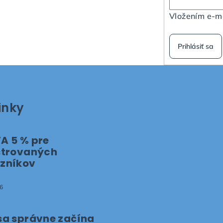
Vložením e-ma
Prihlásiť sa
inky
A 5 % pre
strovaných
zníkov
6
sa správne začína