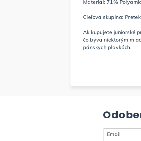
Materiál: 71% Polyamid
Cieľová skupina: Prete
Ak kupujete juniorské p
čo býva niektorým mlad
pánskych plavkách.
Odober
Email