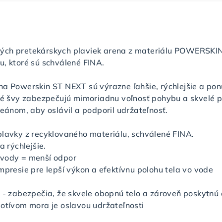
ých pretekárskych plaviek arena z materiálu POWERSKIN 
u, ktoré sú schválené FINA.
na Powerskin ST NEXT sú výrazne ľahšie, rýchlejšie a pon
ové švy zabezpečujú mimoriadnu voľnosť pohybu a skvelé p
ceánom, aby oslávil a podporil udržateľnosť.
plavky z recyklovaného materiálu, schválené FINA.
a rýchlejšie.
 vody = menší odpor
mpresie pre lepší výkon a efektívnu polohu tela vo vode
y - zabezpečia, že skvele obopnú telo a zároveň poskytnú
motívom mora je oslavou udržateľnosti