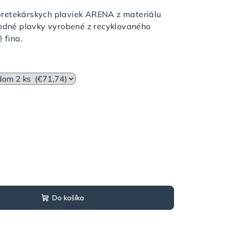
retekárskych plaviek ARENA z materiálu
vodné plavky vyrobené z recyklovaného
 fina.
Do košíka