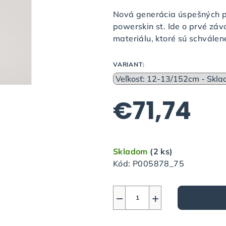
produktu
Nová generácia úspešných p
je
powerskin st. Ide o prvé zá
0,0
materiálu, ktoré sú schválené
z
5
VARIANT:
hviezdičiek.
€71,74
Jednotková
cena:
Skladom
(2 ks)
Kód:
P005878_75
−
+