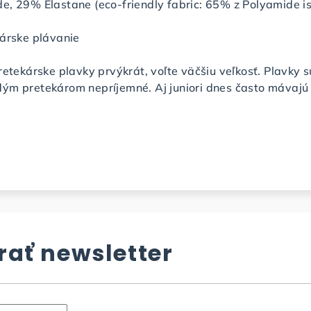
e, 29% Elastane (eco-friendly fabric: 65% z Polyamide is
kárske plávanie
retekárske plavky prvýkrát, voľte väčšiu veľkosť. Plavky s
ým pretekárom nepríjemné. Aj juniori dnes často mávajú p
ať newsletter