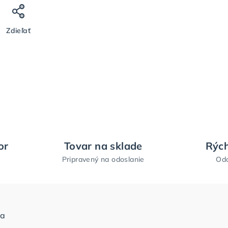
Zdieľať
or
Tovar na sklade
Rých
Pripravený na odoslanie
Odo
ia