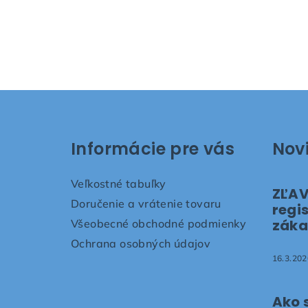
Z
á
Informácie pre vás
Nov
p
ä
Veľkostné tabuľky
ZĽAV
t
Doručenie a vrátenie tovaru
regi
záka
Všeobecné obchodné podmienky
i
Ochrana osobných údajov
e
16.3.202
Ako 