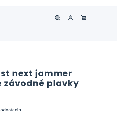
Hľadať
Prihlásenie
Nákupný
košík
 st next jammer
 závodné plavky
hodnotenia