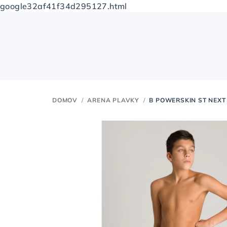
google32af41f34d295127.html
Prejsť
na
obsah
DOMOV
/
ARENA PLAVKY
/
B POWERSKIN ST NEX