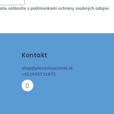
ilu súhlasíte s
podmienkami ochrany osobných údajov
Kontakt
shop
@
plavaniepezinok.sk
+421905731672