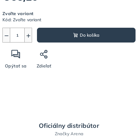
Jednotková
Zvoľte variant
cena:
Kód:
Zvoľte variant
−
+
Do košíka
Opýtať sa
Zdieľať
Oficiálny distribútor
Značky Arena