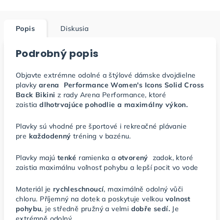
Popis
Diskusia
Podrobný popis
Objavte extrémne odolné a štýlové dámske dvojdielne
plavky
arena Performance Women's Icons Solid Cross
Back Bikini
z rady Arena Performance, ktoré
zaistia
dlhotrvajúce pohodlie a maximálny výkon.
Plavky sú vhodné pre športové i rekreačné plávanie
pre
každodenný
tréning v bazénu.
Plavky majú
tenké
ramienka a
otvorený
zadok, ktoré
zaistia maximálnu voľnosť pohybu a lepší pocit vo vode
Materiál je
rychleschnoucí
, maximálně odolný vůči
chloru. Příjemný na dotek a poskytuje velkou
volnost
pohybu
, je středně pružný a velmi
dobře sedí.
Je
extrémně odolný.