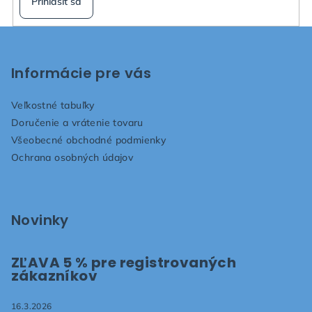
Prihlásiť sa
Z
á
p
Informácie pre vás
ä
Veľkostné tabuľky
t
Doručenie a vrátenie tovaru
i
Všeobecné obchodné podmienky
e
Ochrana osobných údajov
Novinky
ZĽAVA 5 % pre registrovaných
zákazníkov
16.3.2026