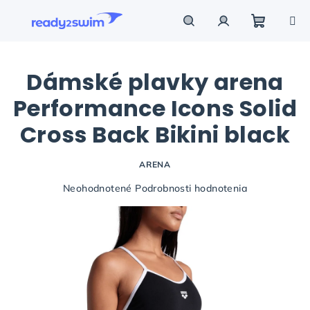
Prejsť
na
obsah
Nákupn
Hľadať
Prihlásenie
Dámské plavky arena
košík
Performance Icons Solid
Cross Back Bikini black
ARENA
Priemerné
Neohodnotené
Podrobnosti hodnotenia
hodnotenie
produktu
je
0,0
z
5
hviezdičiek.