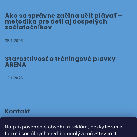
Ako sa správne začína učiť plávať –
metodika pre deti aj dospelých
začiatočníkov
28.1.2026
Starostlivosť o tréningové plavky
ARENA
12.1.2026
Kontakt
shop
@
plavaniepezinok.sk
Na prispôsobenie obsahu a reklám, poskytovanie
+421905731672
funkcií sociálnych médií a analýzu návštevnosti