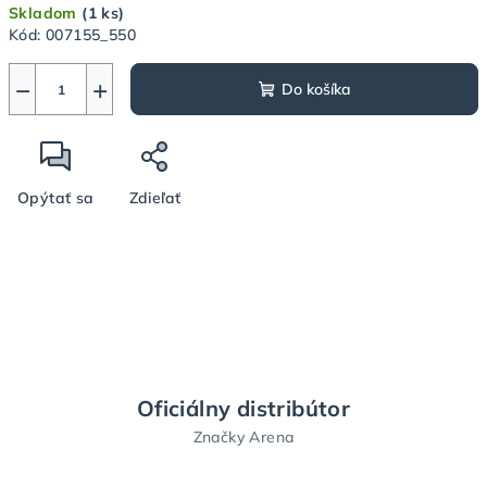
Skladom
(1 ks)
cena:
Kód:
007155_550
−
+
Do košíka
Opýtať sa
Zdieľať
Oficiálny distribútor
Značky Arena