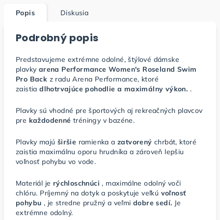
Popis
Diskusia
Podrobný popis
Predstavujeme extrémne odolné, štýlové dámske
plavky
arena Performance Women's Roseland Swim
Pro Back
z radu Arena Performance, ktoré
zaistia
dlhotrvajúce pohodlie a maximálny výkon.
.
Plavky sú vhodné pre športových aj rekreačných plavcov
pre
každodenné
tréningy v bazéne.
Plavky majú
širšie
ramienka a
zatvorený
chrbát, ktoré
zaistia maximálnu oporu hrudníka a zároveň lepšiu
voľnosť pohybu vo vode.
Materiál je
rýchloschnúci
, maximálne odolný voči
chlóru. Príjemný na dotyk a poskytuje veľkú
voľnosť
pohybu
, je stredne pružný a veľmi
dobre sedí.
Je
extrémne odolný.