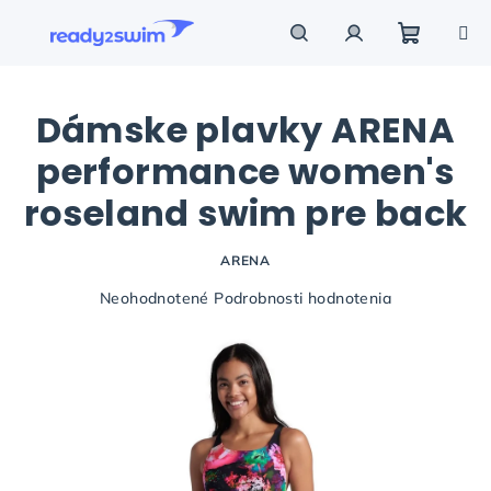
Prejsť
na
obsah
Nákupn
Hľadať
Prihlásenie
Dámske plavky ARENA
košík
performance women's
roseland swim pre back
ARENA
Priemerné
Neohodnotené
Podrobnosti hodnotenia
hodnotenie
produktu
je
0,0
z
5
hviezdičiek.