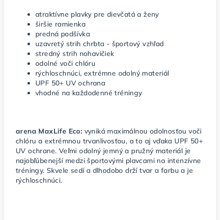
atraktívne plavky pre dievčatá a ženy
širšie ramienka
predná podšívka
uzavretý strih chrbta - športový vzhľad
stredný strih nohavičiek
odolné voči chlóru
rýchloschnúci, extrémne odolný materiál
UPF 50+ UV ochrana
vhodné na každodenné tréningy
arena MaxLife Eco:
vyniká maximálnou odolnosťou voči
chlóru a extrémnou trvanlivosťou, a to aj vďaka UPF 50+
UV ochrane. Veľmi odolný jemný a pružný materiál je
najobľúbenejší medzi športovými plavcami na intenzívne
tréningy. Skvele sedí a dlhodobo drží tvar a farbu a je
rýchloschnúci.