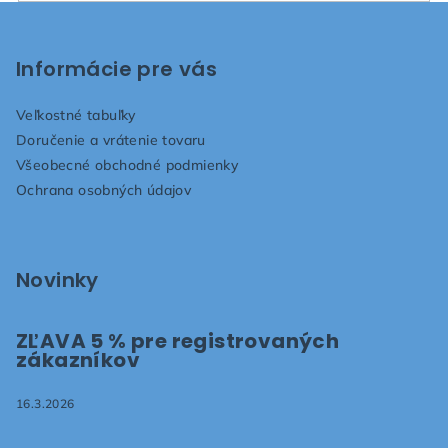
Z
á
p
Informácie pre vás
ä
Veľkostné tabuľky
t
Doručenie a vrátenie tovaru
i
Všeobecné obchodné podmienky
e
Ochrana osobných údajov
Novinky
ZĽAVA 5 % pre registrovaných
zákazníkov
16.3.2026