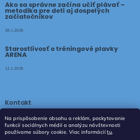
Ako sa správne začína učiť plávať –
metodika pre deti aj dospelých
začiatočníkov
28.1.2026
Starostlivosť o tréningové plavky
ARENA
12.1.2026
Kontakt
shop
@
plavaniepezinok.sk
Na prispôsobenie obsahu a reklám, poskytovanie
+421905731672
funkcií sociálnych médií a analýzu návštevnosti
používame súbory cookie. Viac informácií
tu
.