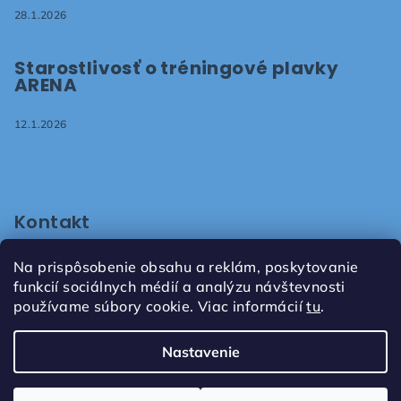
28.1.2026
Starostlivosť o tréningové plavky
ARENA
12.1.2026
Kontakt
shop
@
plavaniepezinok.sk
Na prispôsobenie obsahu a reklám, poskytovanie
+421905731672
funkcií sociálnych médií a analýzu návštevnosti
používame súbory cookie. Viac informácií
tu
.
Nastavenie
Copyright 2026
Ready2swim, s.r.o.
. Všetky práva
vyhradené.
Upraviť nastavenie cookies