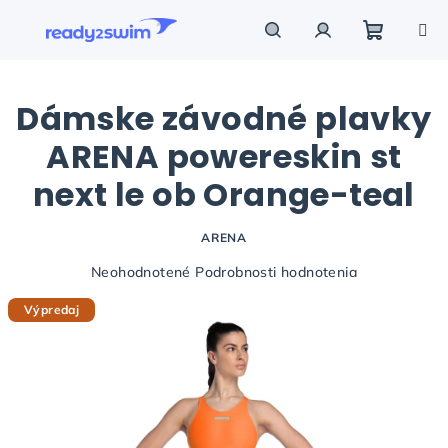
Prejsť
na
obsah
Nákupn
Hľadať
Prihlásenie
Dámske závodné plavky
košík
ARENA powereskin st
next le ob Orange-teal
ARENA
Priemerné
Neohodnotené
Podrobnosti hodnotenia
hodnotenie
Výpredaj
produktu
je
0,0
z
5
hviezdičiek.