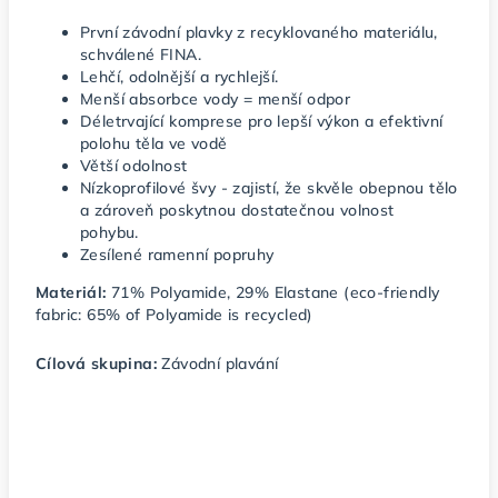
První závodní plavky z recyklovaného materiálu,
schválené FINA.
Lehčí, odolnější a rychlejší.
Menší absorbce vody = menší odpor
Déletrvající komprese pro lepší výkon a efektivní
polohu těla ve vodě
Větší odolnost
Nízkoprofilové švy - zajistí, že skvěle obepnou tělo
a zároveň poskytnou dostatečnou volnost
pohybu.
Zesílené ramenní popruhy
Materiál:
71% Polyamide, 29% Elastane (eco-friendly
fabric: 65% of Polyamide is recycled)
Cílová skupina:
Závodní plavání