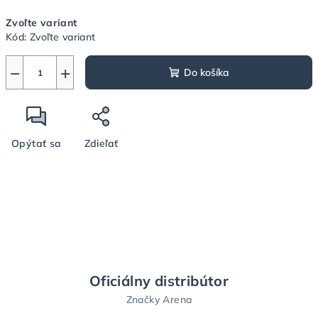
Jednotková
Zvoľte variant
cena:
Kód:
Zvoľte variant
−
+
Do košíka
Opýtať sa
Zdieľať
Oficiálny distribútor
Značky Arena