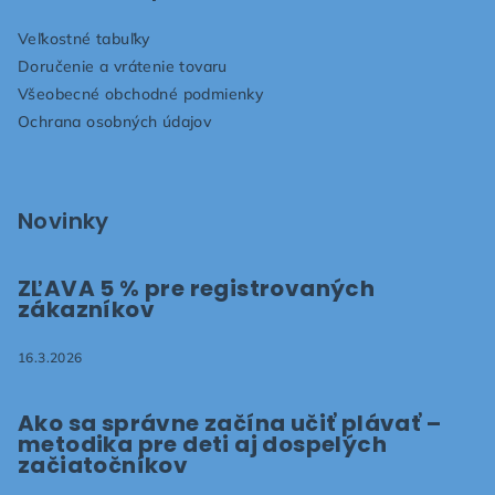
ä
Veľkostné tabuľky
t
Doručenie a vrátenie tovaru
i
Všeobecné obchodné podmienky
e
Ochrana osobných údajov
Novinky
ZĽAVA 5 % pre registrovaných
zákazníkov
16.3.2026
Ako sa správne začína učiť plávať –
metodika pre deti aj dospelých
začiatočníkov