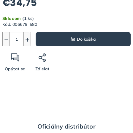
€34,75
Jednotková
Skladom
(1 ks)
cena:
Kód:
006679_580
−
+
Do košíka
Opýtať sa
Zdieľať
Oficiálny distribútor