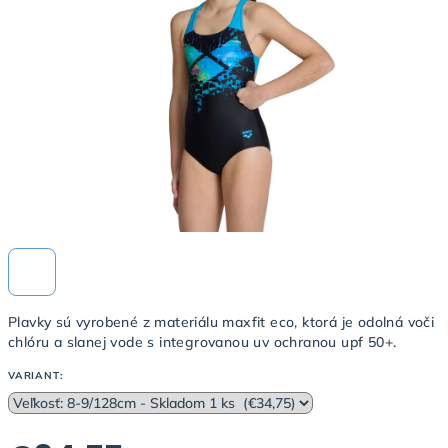
5
hviezdičiek.
Plavky sú vyrobené z materiálu maxfit eco, ktorá je odolná voči
chlóru a slanej vode s integrovanou uv ochranou upf 50+.
VARIANT: