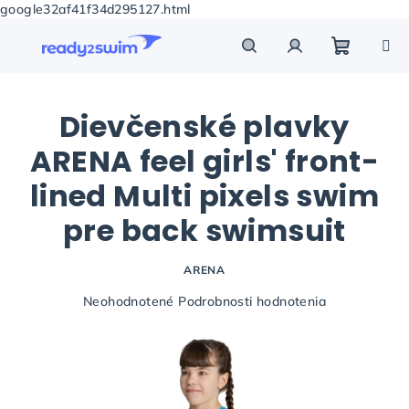
google32af41f34d295127.html
Prejsť
na
obsah
Nákupn
Hľadať
Prihlásenie
Dievčenské plavky
košík
ARENA feel girls' front-
lined Multi pixels swim
pre back swimsuit
ARENA
Priemerné
Neohodnotené
Podrobnosti hodnotenia
hodnotenie
produktu
je
0,0
z