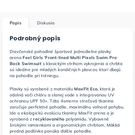
Popis
Diskusia
Podrobný popis
Dievčenské pohodlné športové jednodielne plavky
arena
Feel Girls 'Front-lined Multi Pixels Swim Pro
Back Swimsuit
s klasickým strihom vykrojenia a chrbta
sú ideálne pre mladých kondičných plavcov, ktorí dbajú
na pohodlie pri tréningu.
Plavky sú vyrobené z materiálu
MaxFit Eco,
ktorá je
odolná voči chlóru a slanej vode s integrovanou UV
ochranou UPF 50+. Táto 4smerne strečová tkanina
zaručuje perfektné pohodlie, maximálnu voľnosť pohybu.
Ide o ekologickú evolúciu tkaniny MaxFit arena a je
vyrobená z
recyklovaného
polyamidu. Vybavené
širokými ramienkami a ergonomickým chrbtom. Mäkká
predná podšívka ponúka ďalšie pohodlie.