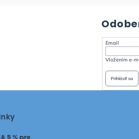
Odober
Email
Vložením e-ma
Prihlásiť sa
inky
A 5 % pre