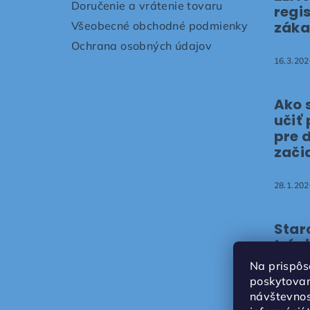
t
Doručenie a vrátenie tovaru
regi
záka
Všeobecné obchodné podmienky
i
Ochrana osobných údajov
e
16.3.202
Ako 
učiť
pre 
zači
28.1.202
Star
trén
ARE
Na prispôs
poskytovan
12.1.202
návštevnos