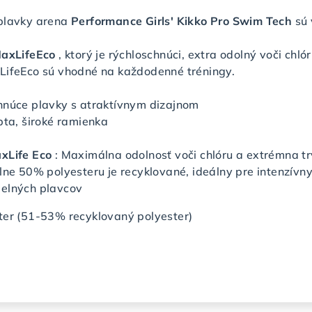
plavky arena
Performance Girls' Kikko Pro Swim Tech
sú
axLifeEco
, ktorý je rýchloschnúci, extra odolný voči ch
LifeEco sú vhodné na každodenné tréningy.
hnúce plavky s atraktívnym dizajnom
bta, široké ramienka
xLife Eco
: Maximálna odolnosť voči chlóru a extrémna t
lne 50% polyesteru je recyklované, ideálny pre intenzívny
elných plavcov
ter (51-53% recyklovaný polyester)