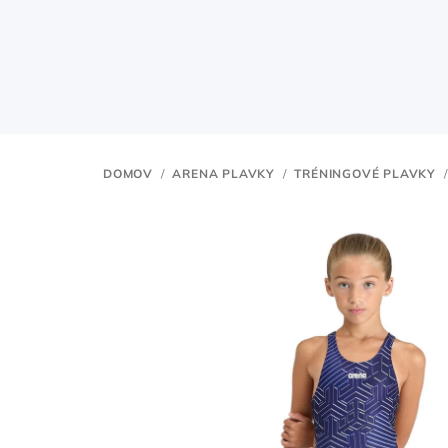
Prejsť
na
obsah
DOMOV
/
ARENA PLAVKY
/
TRÉNINGOVÉ PLAVKY
/