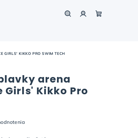
Hľadať
Prihlásenie
Nákupný
košík
 GIRLS' KIKKO PRO SWIM TECH
plavky arena
Girls' Kikko Pro
hodnotenia