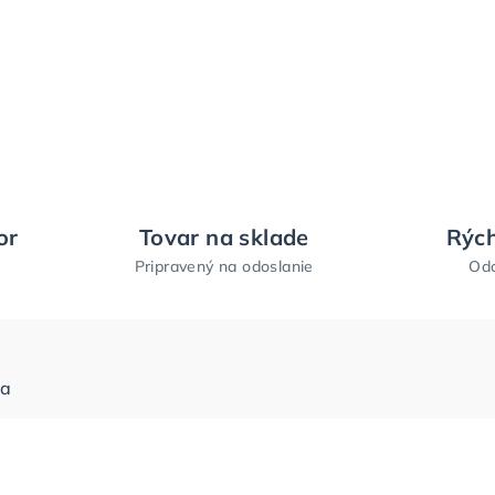
or
Tovar na sklade
Rých
Pripravený na odoslanie
Odo
ia