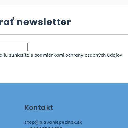
ať newsletter
ilu súhlasíte s
podmienkami ochrany osobných údajov
Kontakt
shop
@
plavaniepezinok.sk