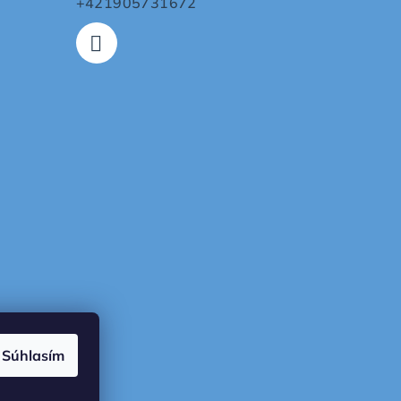
+421905731672
Súhlasím