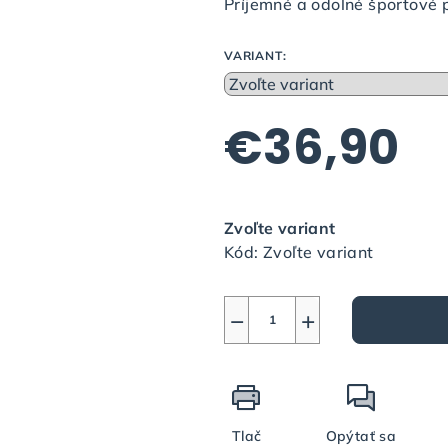
Príjemné a odolné športové 
je
0,0
VARIANT:
z
5
hviezdičiek.
€36,90
Jednotková
cena:
Zvoľte variant
Kód:
Zvoľte variant
−
+
Tlač
Opýtať sa