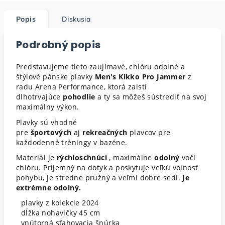
Popis
Diskusia
Podrobný popis
Predstavujeme tieto zaujímavé, chlóru odolné a
štýlové pánske plavky
Men's Kikko Pro Jammer
z
radu Arena Performance, ktorá zaistí
dlhotrvajúce
pohodlie
a ty sa môžeš sústrediť na svoj
maximálny výkon.
Plavky sú vhodné
pre
športových
aj
rekreačných
plavcov pre
každodenné tréningy v bazéne.
Materiál je
rýchloschnúci
, maximálne
odolný
voči
chlóru. Príjemný na dotyk a poskytuje veľkú voľnosť
pohybu, je stredne pružný a veľmi dobre sedí.
Je
extrémne odolný.
plavky z kolekcie 2024
dĺžka nohavičky 45 cm
vnútorná sťahovacia šnúrka