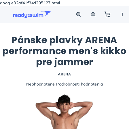
google32af41f34d295127.html
Prejsť
na
obsah
Nákupn
Hľadať
Prihlásenie
Pánske plavky ARENA
košík
performance men's kikko
pre jammer
ARENA
Priemerné
Neohodnotené
Podrobnosti hodnotenia
hodnotenie
produktu
je
0,0
z
5
hviezdičiek.