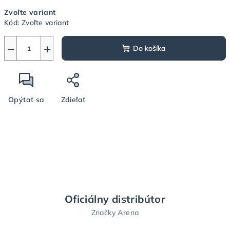
Jednotková
Zvoľte variant
cena:
Kód:
Zvoľte variant
−
+
Do košíka
Opýtať sa
Zdieľať
Oficiálny distribútor
Značky Arena