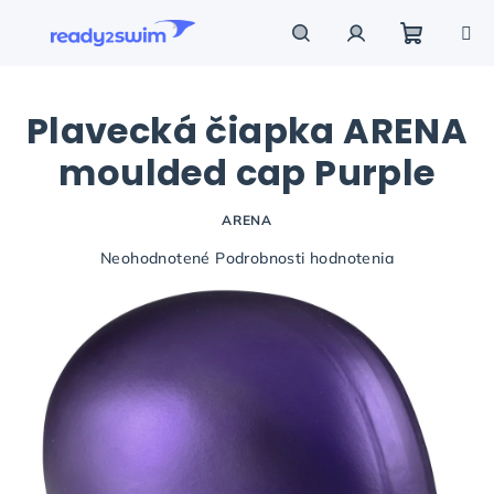
Prejsť
na
obsah
Nákupn
Hľadať
Prihlásenie
Plavecká čiapka ARENA
košík
moulded cap Purple
ARENA
Priemerné
Neohodnotené
Podrobnosti hodnotenia
hodnotenie
produktu
je
0,0
z
5
hviezdičiek.