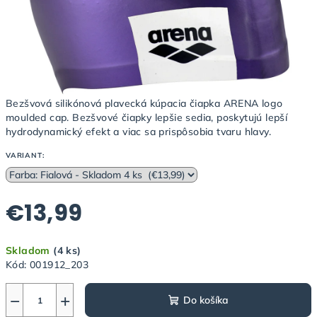
Bezšvová silikónová plavecká kúpacia čiapka ARENA logo
moulded cap. Bezšvové čiapky lepšie sedia, poskytujú lepší
hydrodynamický efekt a viac sa prispôsobia tvaru hlavy.
VARIANT:
€13,99
Jednotková
Skladom
(4 ks)
cena:
Kód:
001912_203
−
+
Do košíka