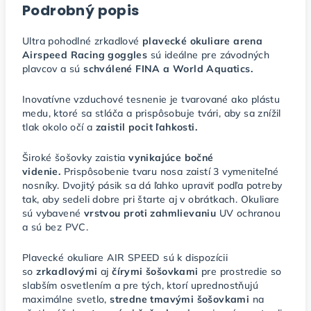
Podrobný popis
Ultra pohodlné zrkadlové
plavecké okuliare arena
Airspeed Racing goggles
sú ideálne pre závodných
plavcov a sú
schválené FINA a World Aquatics.
Inovatívne vzduchové tesnenie je tvarované ako plástu
medu, ktoré sa stláča a prispôsobuje tvári, aby sa znížil
tlak okolo očí a
zaistil pocit ľahkosti.
Široké šošovky zaistia
vynikajúce bočné
videnie.
Prispôsobenie tvaru nosa zaistí 3 vymeniteľné
nosníky. Dvojitý pásik sa dá ľahko upraviť podľa potreby
tak, aby sedeli dobre pri štarte aj v obrátkach. Okuliare
sú vybavené
vrstvou proti zahmlievaniu
UV ochranou
a sú bez PVC.
Plavecké okuliare AIR SPEED sú k dispozícii
so
zrkadlovými
aj
čírymi šošovkami
pre prostredie so
slabším osvetlením a pre tých, ktorí uprednostňujú
maximálne svetlo,
stredne tmavými šošovkami
na