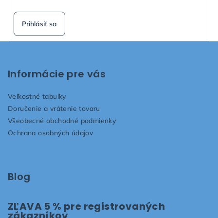
Prihlásiť sa
Z
á
p
Informácie pre vás
ä
Veľkostné tabuľky
t
Doručenie a vrátenie tovaru
i
Všeobecné obchodné podmienky
e
Ochrana osobných údajov
Blog
ZĽAVA 5 % pre registrovaných
zákazníkov