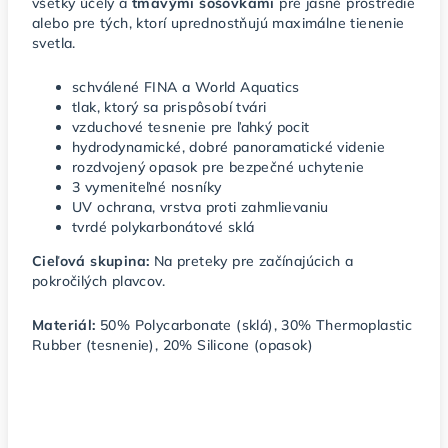
všetky účely a
tmavými šošovkami
pre jasné prostredie
alebo pre tých, ktorí uprednostňujú maximálne tienenie
svetla.
schválené FINA a World Aquatics
tlak, ktorý sa prispôsobí tvári
vzduchové tesnenie pre ľahký pocit
hydrodynamické, dobré panoramatické videnie
rozdvojený opasok pre bezpečné uchytenie
3 vymeniteľné nosníky
UV ochrana, vrstva proti zahmlievaniu
tvrdé polykarbonátové sklá
Cieľová skupina:
Na preteky pre začínajúcich a
pokročilých plavcov.
Materiál:
50% Polycarbonate (sklá), 30% Thermoplastic
Rubber (tesnenie), 20% Silicone (opasok)