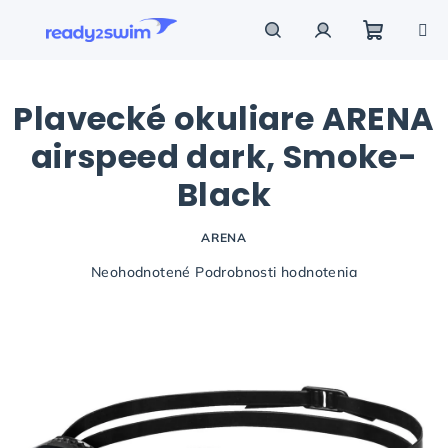
Prejsť
na
obsah
Nákupn
Hľadať
Prihlásenie
Plavecké okuliare ARENA
košík
airspeed dark, Smoke-
Black
ARENA
Priemerné
Neohodnotené
Podrobnosti hodnotenia
hodnotenie
produktu
je
0,0
z
5
hviezdičiek.