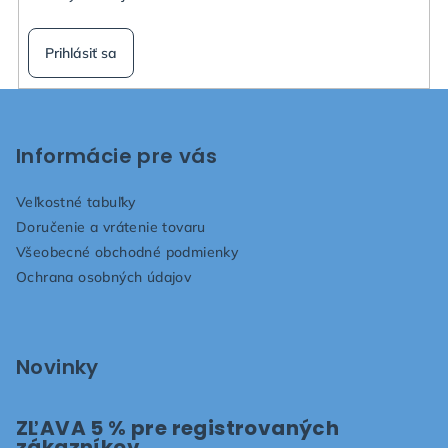
Prihlásiť sa
Z
á
p
Informácie pre vás
ä
Veľkostné tabuľky
t
Doručenie a vrátenie tovaru
i
Všeobecné obchodné podmienky
e
Ochrana osobných údajov
Novinky
ZĽAVA 5 % pre registrovaných
zákazníkov