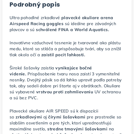
Podrobný popis
Ultra pohodlné zrkadlové
plavecké okuliare arena
Airspeed Racing goggles
sú ideálne pre závodných
plavcov a sú
schválené FINA a World Aquatics.
Inovatívne vzduchové tesnenie je tvarované ako plástu
medu, ktoré sa stláča a prispôsobuje tvári, aby sa znížil
tlak okolo očí a
zaistil pocit ľahkosti.
Široké šošovky zaistia
vynikajúce bočné
videnie.
Prispôsobenie tvaru nosa zaistí 3 vymeniteľné
nosníky. Dvojitý pásik sa dá ľahko upraviť podľa potreby
tak, aby sedeli dobre pri štarte aj v obrátkach. Okuliare
sú vybavené
vrstvou proti zahmlievaniu
UV ochranou
a sú bez PVC.
Plavecké okuliare AIR SPEED sú k dispozícii
so
zrkadlovými
aj
čírymi šošovkami
pre prostredie so
slabším osvetlením a pre tých, ktorí uprednostňujú
maximálne svetlo,
stredne tmavými šošovkami
na