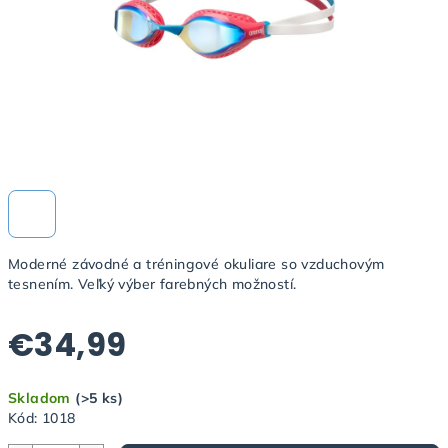
Moderné závodné a tréningové okuliare so vzduchovým
tesnením. Veľký výber farebných možností.
€34,99
Jednotková
Skladom
(>5 ks)
cena:
Kód:
1018