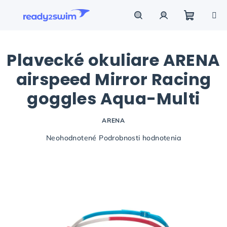
Prejsť
na
obsah
Nákupn
Hľadať
Prihlásenie
Plavecké okuliare ARENA
košík
airspeed Mirror Racing
goggles Aqua-Multi
ARENA
Priemerné
Neohodnotené
Podrobnosti hodnotenia
hodnotenie
produktu
je
0,0
z
5
hviezdičiek.