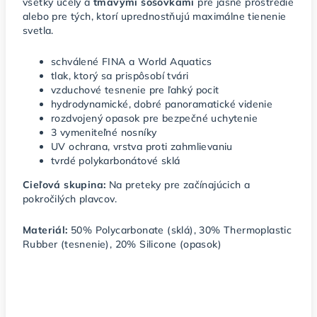
všetky účely a
tmavými šošovkami
pre jasné prostredie
alebo pre tých, ktorí uprednostňujú maximálne tienenie
svetla.
schválené FINA a World Aquatics
tlak, ktorý sa prispôsobí tvári
vzduchové tesnenie pre ľahký pocit
hydrodynamické, dobré panoramatické videnie
rozdvojený opasok pre bezpečné uchytenie
3 vymeniteľné nosníky
UV ochrana, vrstva proti zahmlievaniu
tvrdé polykarbonátové sklá
Cieľová skupina:
Na preteky pre začínajúcich a
pokročilých plavcov.
Materiál:
50% Polycarbonate (sklá), 30% Thermoplastic
Rubber (tesnenie), 20% Silicone (opasok)