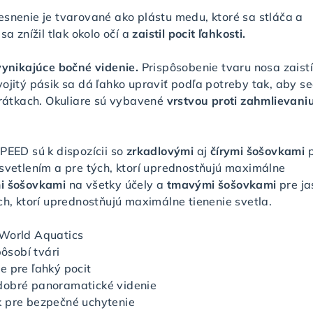
esnenie je tvarované ako plástu medu, ktoré sa stláča a
sa znížil tlak okolo očí a
zaistil pocit ľahkosti.
vynikajúce bočné videnie.
Prispôsobenie tvaru nosa zaistí
ojitý pásik sa dá ľahko upraviť podľa potreby tak, aby se
brátkach. Okuliare sú vybavené
vrstvou proti zahmlievani
PEED sú k dispozícii so
zrkadlovými
aj
čírymi šošovkami
osvetlením a pre tých, ktorí uprednostňujú maximálne
i šošovkami
na všetky účely a
tmavými šošovkami
pre j
ch, ktorí uprednostňujú maximálne tienenie svetla.
 World Aquatics
pôsobí tvári
e pre ľahký pocit
dobré panoramatické videnie
 pre bezpečné uchytenie