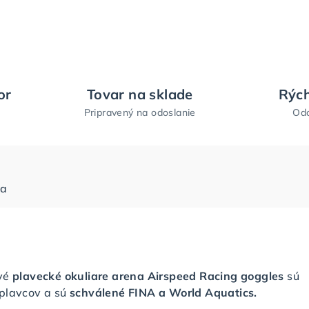
or
Tovar na sklade
Rých
Pripravený na odoslanie
Odo
ia
vé
plavecké okuliare arena Airspeed Racing goggles
sú
plavcov a sú
schválené FINA a World Aquatics.