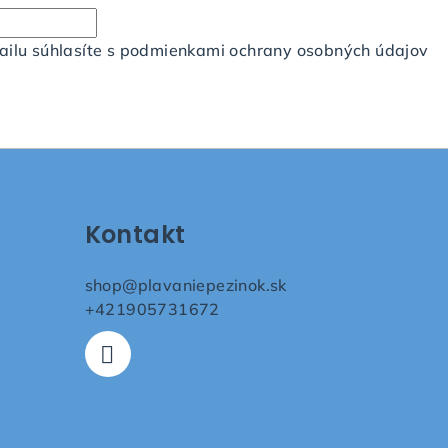
ilu súhlasíte s
podmienkami ochrany osobných údajov
Kontakt
shop
@
plavaniepezinok.sk
+421905731672