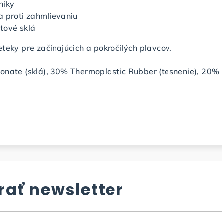
níky
a proti zahmlievaniu
tové sklá
teky pre začínajúcich a pokročilých plavcov.
nate (sklá), 30% Thermoplastic Rubber (tesnenie), 20%
ať newsletter