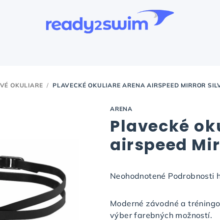
VÉ OKULIARE
/
PLAVECKÉ OKULIARE ARENA AIRSPEED MIRROR SIL
ARENA
Plavecké ok
airspeed Mir
Priemerné
Neohodnotené
Podrobnosti 
hodnotenie
produktu
Moderné závodné a tréningo
je
výber farebných možností.