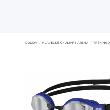
Prejsť
na
obsah
DOMOV
/
PLAVECKÉ OKULIARE ARENA
/
TRÉNINGO