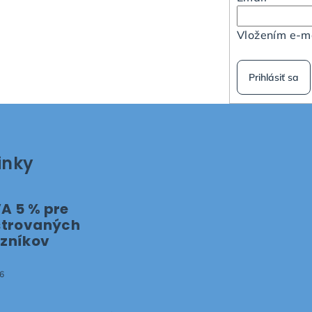
Vložením e-ma
Prihlásiť sa
inky
A 5 % pre
strovaných
zníkov
6