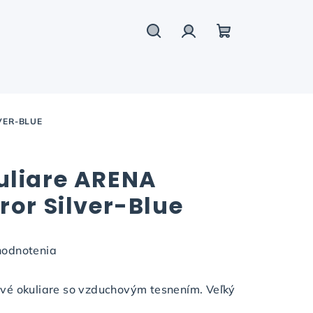
Hľadať
Prihlásenie
Nákupný
košík
VER-BLUE
uliare ARENA
ror Silver-Blue
hodnotenia
vé okuliare so vzduchovým tesnením. Veľký