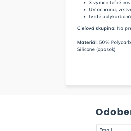
3 vymeniteľné nos
UV ochrana, vrstv
tvrdé polykarboná
Cieľová skupina:
Na pre
Materiál:
50% Polycarbo
Silicone (opasok)
Odober
Email