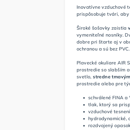
Inovatívne vzduchové t
prispôsobuje tvári, aby 
Široké šošovky zaistia
vymeniteľné nosníky. Dv
dobre pri štarte aj v o
ochranou a sú bez PVC.
Plavecké okuliare AIR S
prostredie so slabším 
svetlo,
stredne tmavým
prostredie alebo pre tý
schválené FINA a
tlak, ktorý sa pris
vzduchové tesneni
hydrodynamické, 
rozdvojený opasok