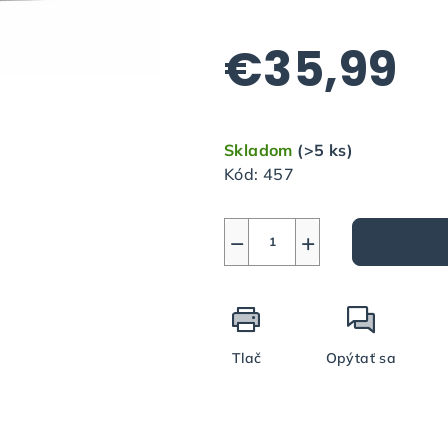
0,0
z
€35,99
5
hviezdičiek.
Jednotková
cena:
Skladom
(>5 ks)
Kód:
457
−
+
Tlač
Opýtať sa