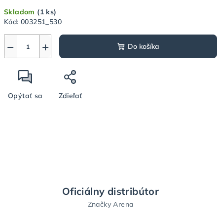
Jednotková
Skladom
(1 ks)
cena:
Kód:
003251_530
−
+
Do košíka
Opýtať sa
Zdieľať
Oficiálny distribútor
Značky Arena