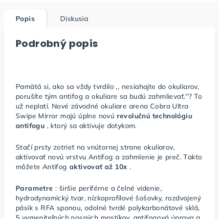
Popis
Diskusia
Podrobný popis
Pamätá si, ako sa vždy tvrdilo ,, nesiahajte do okuliarov,
porušíte tým antifog a okuliare sa budú zahmlievať.''? To
už neplatí. Nové závodné okuliare arena Cobra Ultra
Swipe Mirror majú úplne novú
revolučnú technológiu
antifogu
, ktorý sa aktivuje dotykom.
Stačí prsty zotrieť na vnútornej strane okuliarov,
aktivovať novú vrstvu Antifog a zahmlenie je preč. Takto
môžete Antifog
aktivovať až 10x
.
Parametre
: širšie periférne a čelné videnie,
hydrodynamický tvar, nízkoprofilové šošovky, rozdvojený
pásik s RFA sponou, odolné tvrdé polykarbonátové sklá,
5 vymeniteľných nosných mostíkov, antifogová úprava a