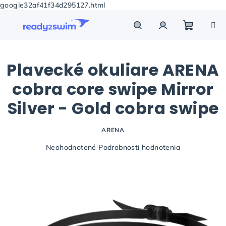
google32af41f34d295127.html
Prejsť
na
obsah
Nákupn
Hľadať
Prihlásenie
Plavecké okuliare ARENA
košík
cobra core swipe Mirror
Silver - Gold cobra swipe
ARENA
Priemerné
Neohodnotené
Podrobnosti hodnotenia
hodnotenie
produktu
je
0,0
z
5
hviezdičiek.