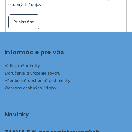
osobných údajov
Prihlásiť sa
Z
á
p
Informácie pre vás
ä
Veľkostné tabuľky
t
Doručenie a vrátenie tovaru
i
Všeobecné obchodné podmienky
e
Ochrana osobných údajov
Novinky