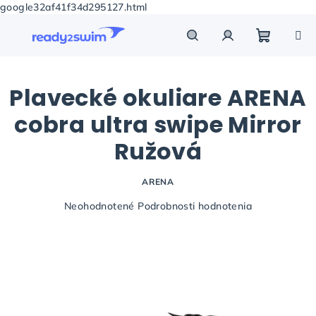
google32af41f34d295127.html
Prejsť
na
obsah
Nákupn
Hľadať
Prihlásenie
Plavecké okuliare ARENA
košík
cobra ultra swipe Mirror
Ružová
ARENA
Priemerné
Neohodnotené
Podrobnosti hodnotenia
hodnotenie
produktu
je
0,0
z
5
hviezdičiek.