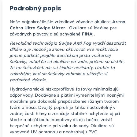
Podrobný popis
Naše najpokročilejšie zrkadlové závodné okuliare
Arena
Cobra Ultra Swipe Mirror
. Okuliare sú ideálne pre
závodných plavcov a sú schválené
FINA
.
Revolučná technológia
Swipe Anti Fog
vydrží desaťkrát
dlhšie a je možné ju znovu aktivovať. Pre reaktiváciu
jemne päťkrát prejdite končekom prsta vnútornej
šošovky, zatiaľ čo sú okuliare vo vode, pričom sa uistite,
že na šošovkách nie sú žiadne nečistoty. Urobte to
zakaždým, keď sa šošovky zahmlia a užívajte si
perfektné videnie.
Hydrodynamické nízkoprofilové šošovky minimalizujú
odpor vody. Dodávané s piatimi vymeniteľnými nosnými
mostíkmi pre dokonalé prispôsobenie rôznym tvarom
tváre a nosa. Dvojitý popruh je ľahko nastaviteľný v
zadnej časti hlavy a zaručuje stabilné uchytenie aj pri
štarte a obrátkach. Inovatívny dizajn bočníc zaistí
bezpečné uchytenie pri skoku do vody. Okuliare sú
vybavené UV ochranou a neobsahujú PVC.