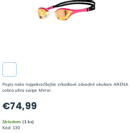
Popis naše najpokročilejšie zrkadlové závodné okuliare ARENA
cobra ultra swipe Mirror.
€74,99
Jednotková
Skladom
(1 ks)
cena:
Kód:
130