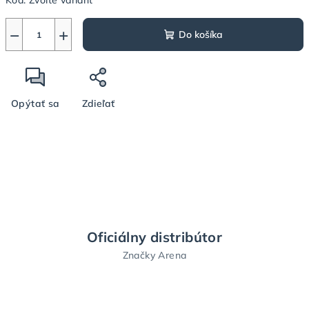
Kód:
Zvoľte variant
−
+
Do košíka
Opýtať sa
Zdieľať
Oficiálny distribútor
Značky Arena