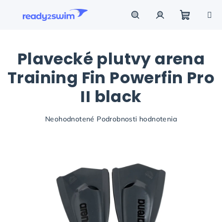
Prejsť
na
obsah
Nákupn
Hľadať
Prihlásenie
Plavecké plutvy arena
košík
Training Fin Powerfin Pro
II black
Priemerné
Neohodnotené
Podrobnosti hodnotenia
hodnotenie
produktu
je
0,0
z
5
hviezdičiek.