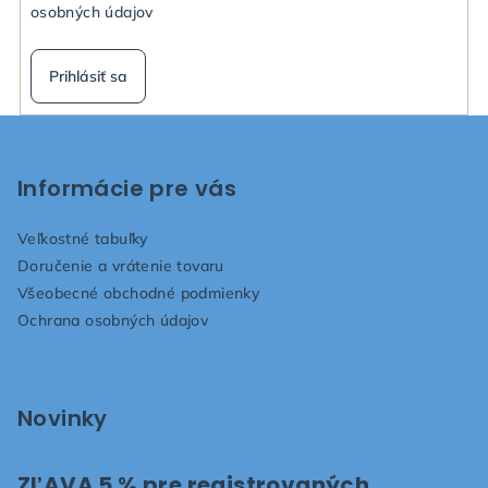
osobných údajov
Prihlásiť sa
Z
á
p
Informácie pre vás
ä
Veľkostné tabuľky
t
Doručenie a vrátenie tovaru
i
Všeobecné obchodné podmienky
e
Ochrana osobných údajov
Novinky
ZĽAVA 5 % pre registrovaných