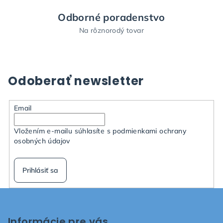
Odborné poradenstvo
Na rôznorodý tovar
Odoberať newsletter
Email
Vložením e-mailu súhlasíte s
podmienkami ochrany
osobných údajov
Prihlásiť sa
Z
á
p
Informácie pre vás