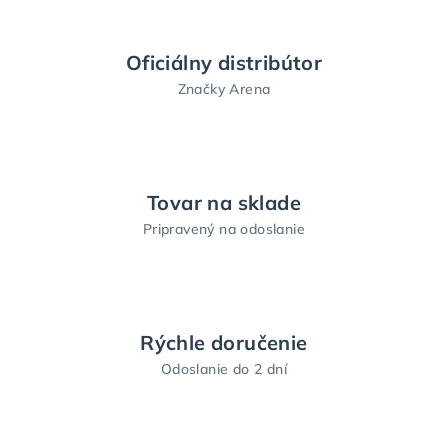
a
c
i
Oficiálny distribútor
e
Značky Arena
p
r
v
k
y
Tovar na sklade
v
Pripravený na odoslanie
ý
p
i
s
u
Rýchle doručenie
Odoslanie do 2 dní