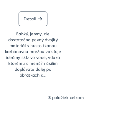
Priemerné
hodnotenie
produktu
Detail
je
4,5
Ľahký, jemný, ale
z
dostatočne pevný dvojitý
5
materiál s husto tkanou
hviezdičiek.
karbónovou mrežou zaisťuje
ideálny sklz vo vode, vďaka
ktorému s menším úsilím
doplávate ďalej po
obrátkach a...
3
položiek celkom
O
v
l
á
d