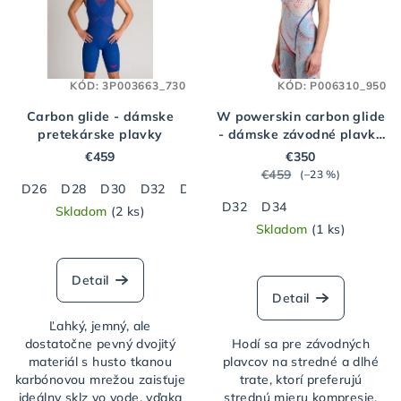
i
u
s
k
p
t
KÓD:
3P003663_730
KÓD:
P006310_950
r
o
o
Carbon glide - dámske
W powerskin carbon glide
v
pretekárske plavky
- dámske závodné plavky
d
ARENA ob le fireflow
€459
€350
u
€459
(–23 %)
D26
D28
D30
D32
D34
D36
D38
k
D32
D34
Skladom
(2 ks)
t
Skladom
(1 ks)
o
v
Detail
Detail
Ľahký, jemný, ale
dostatočne pevný dvojitý
Hodí sa pre závodných
materiál s husto tkanou
plavcov na stredné a dlhé
karbónovou mrežou zaisťuje
trate, ktorí preferujú
ideálny sklz vo vode, vďaka
strednú mieru kompresie.