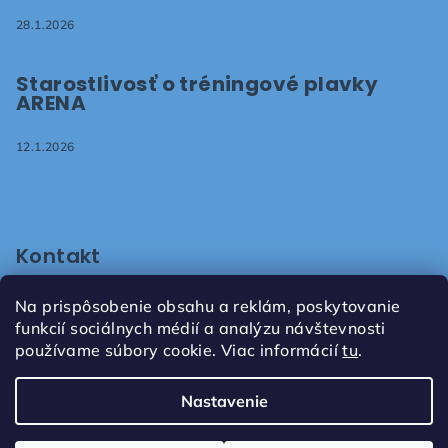
28.1.2026
Starostlivosť o tréningové plavky
ARENA
12.1.2026
Kontakt
shop
@
plavaniepezinok.sk
Na prispôsobenie obsahu a reklám, poskytovanie
+421905731672
funkcií sociálnych médií a analýzu návštevnosti
používame súbory cookie. Viac informácií
tu
.
Nastavenie
Copyright 2026
Ready2swim, s.r.o.
. Všetky práva