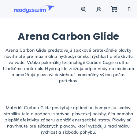
Prejsť
na
obsah
Nákupn
Hľadať
Prihlásenie
Arena Carbon Glide
košík
Arena Carbon Glide predstavujú špičkové pretekárske plavky
navrhnuté pre maximálnu hydrodynamiku, rýchlosť a efektivitu
vo vode. Vďaka pokročilej technológii Carbon Cage a ultra
hladkému materiálu Hydroglide znižujú odpor vody na minimum
a umožňujú plavcovi dosiahnuť maximálny výkon počas
pretekov.
Materiál Carbon Glide poskytuje optimálnu kompresiu svalov,
stabilitu tela a podporu správnej plaveckej polohy, čím pomáha
zlepšiť efektivitu záberu a znížiť energetické straty. Plavky sú
navrhnuté pre súťažných plavcov, ktorí vyžadujú maximálnu
rýchlosť a slobodu pohybu.