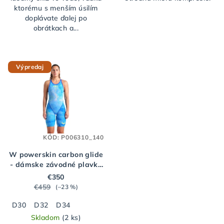
ktorému s menším úsilím
doplávate ďalej po
obrátkach a...
Výpredaj
KÓD:
P006310_140
W powerskin carbon glide
- dámske závodné plavky
ARENA ob le tie-dye
€350
€459
(–23 %)
D30
D32
D34
Skladom
(2 ks)