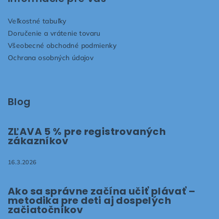
ä
Veľkostné tabuľky
t
Doručenie a vrátenie tovaru
i
Všeobecné obchodné podmienky
e
Ochrana osobných údajov
Blog
ZĽAVA 5 % pre registrovaných
zákazníkov
16.3.2026
Ako sa správne začína učiť plávať –
metodika pre deti aj dospelých
začiatočníkov