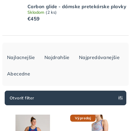
Carbon glide - dámske pretekárske plavky
Skladom
(2 ks)
€459
R
a
Najlacnejšie
Najdrahšie
Najpredávanejšie
d
e
Abecedne
n
i
e
Otvoriť filter
p
V
r
Výpredaj
ý
o
p
d