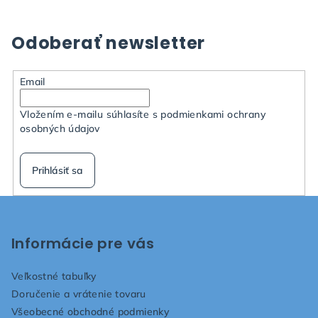
Odoberať newsletter
Email
Vložením e-mailu súhlasíte s
podmienkami ochrany
osobných údajov
Prihlásiť sa
Z
á
p
Informácie pre vás
ä
Veľkostné tabuľky
t
Doručenie a vrátenie tovaru
i
Všeobecné obchodné podmienky