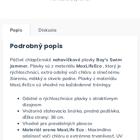
Popis
Diskusia
Podrobný popis
Páčivé chlapčenské
nohavičkové
plavky
Boy's Swim
Jammer.
Plavky sú z materiálu
MaxLifeEco
, ktorý je
rýchloschnúci, extra odolný voči chlóru a slnečnému
žiareniu, mäkký a skvele padne. Plavky z materiálu
MaxLifeEco sú vhodné na každodenné tréningy.
Odolné a rýchloschnúce plavky s atraktívnym
dizajnom
Vnútorná sťahovacia šnúrka, predná podšívka,
dĺžka strany: 36 cm.
Vhodné pre pravidelných plavcov
Materiál arena MaxLife Eco
: Maximálna
odolnosť voči chlóru a extrémna trvanlivosť, UV