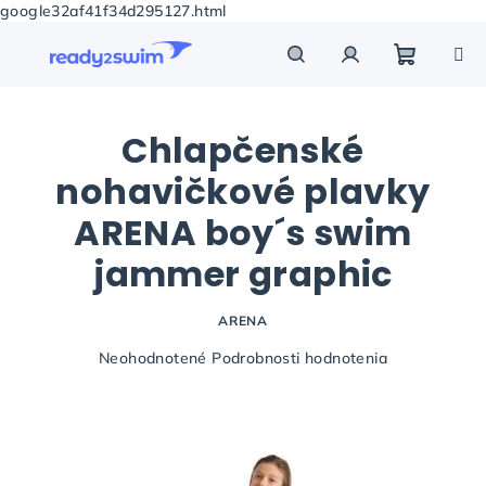
google32af41f34d295127.html
Prejsť
na
obsah
Nákupn
Hľadať
Prihlásenie
Chlapčenské
košík
nohavičkové plavky
ARENA boy´s swim
jammer graphic
ARENA
Priemerné
Neohodnotené
Podrobnosti hodnotenia
hodnotenie
produktu
je
0,0
z