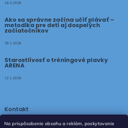
16.3.2026
Ako sa správne začína učiť plávať –
metodika pre deti aj dospelých
začiatočníkov
28.1.2026
Starostlivosť o tréningové plavky
ARENA
12.1.2026
Kontakt
shop
@
plavaniepezinok.sk
Na prispôsobenie obsahu a reklám, poskytovanie