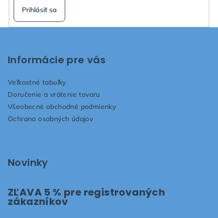
Prihlásiť sa
Z
á
p
Informácie pre vás
ä
Veľkostné tabuľky
t
Doručenie a vrátenie tovaru
i
Všeobecné obchodné podmienky
e
Ochrana osobných údajov
Novinky
ZĽAVA 5 % pre registrovaných
zákazníkov