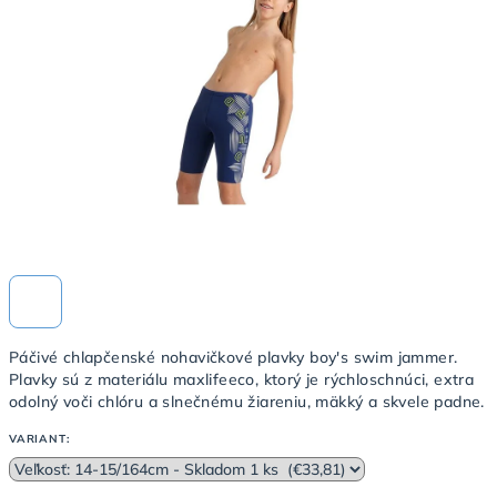
5
hviezdičiek.
Páčivé chlapčenské nohavičkové plavky boy's swim jammer.
Plavky sú z materiálu maxlifeeco, ktorý je rýchloschnúci, extra
odolný voči chlóru a slnečnému žiareniu, mäkký a skvele padne.
VARIANT: