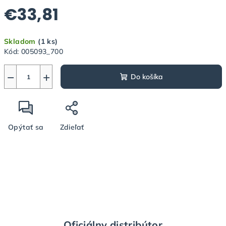
€33,81
Jednotková
Skladom
(1 ks)
cena:
Kód:
005093_700
−
+
Do košíka
Opýtať sa
Zdieľať
Oficiálny distribútor